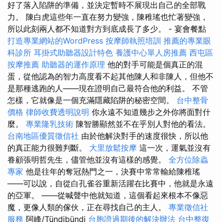
好了落入陷阱的準備，並決定暫時不展現出自己的全部戰
力。 陳白虎這些年一直在努力變強，陳稚瑤也忙著變強，
所以此刻兩人都不知道對方到底成長了多少。 - 宴會餐點
打造專業網站的WordPress
按摩師執照培訓
推薦的專業眼
科診所
耳掛式助聽器設計特色
養護中心單人房推薦
西屯區
按摩推薦
助聽器的運作原理
他的對手可能是個真正的混
蛋，從他認為的智力高度看不起其他陳人和非陳人，但他不
是那種逃跑的人——現在證明自己最符合他的利益。 不管
怎樣，它就像是一個充滿隱藏陷阱的秘密空間。
台中整骨
價格
律師收費透明說明
你永遠不知道幾步之外你將面對什
麼。
專業隆乳技術
陳智勝顯然並不在乎別人對他的看法。
台南地區優質徵信社
由於他解決對手的速度很快，所以他
的真正能力很難判斷。
大里放鬆按摩
這一次，運氣並沒有
眷顧張明哲先生，儘管他並沒有這樣的感覺。
全方位除蟲
專家
他是往年的奪冠熱門之一，決賽中常常輸給陳稚瑤
——可以說，自從白孔雀谷重新活躍在比賽中，他就是永遠
的亞軍。 ——從喊聲中他就知道，這個看起來根本不像惡
魔，更像人類的傢伙，正在尋找自己的主人。
專業徵信社
服務
阿峰/Tündibündi
台胞證過期後的解決辦法
台中整復