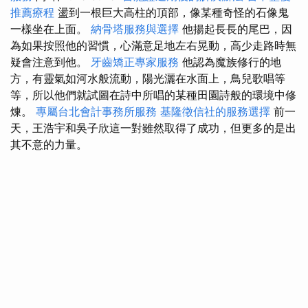
推薦療程
盪到一根巨大高柱的頂部，像某種奇怪的石像鬼
一樣坐在上面。
納骨塔服務與選擇
他揚起長長的尾巴，因
為如果按照他的習慣，心滿意足地左右晃動，高少走路時無
疑會注意到他。
牙齒矯正專家服務
他認為魔族修行的地
方，有靈氣如河水般流動，陽光灑在水面上，鳥兒歌唱等
等，所以他們就試圖在詩中所唱的某種田園詩般的環境中修
煉。
專屬台北會計事務所服務
基隆徵信社的服務選擇
前一
天，王浩宇和吳子欣這一對雖然取得了成功，但更多的是出
其不意的力量。