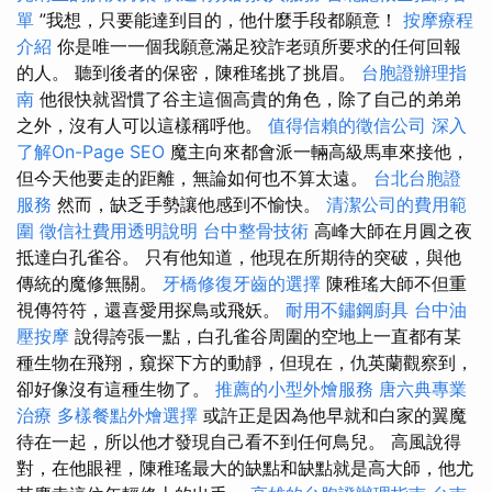
單
”我想，只要能達到目的，他什麼手段都願意！
按摩療程
介紹
你是唯一一個我願意滿足狡詐老頭所要求的任何回報
的人。 聽到後者的保密，陳稚瑤挑了挑眉。
台胞證辦理指
南
他很快就習慣了谷主這個高貴的角色，除了自己的弟弟
之外，沒有人可以這樣稱呼他。
值得信賴的徵信公司
深入
了解On-Page SEO
魔主向來都會派一輛高級馬車來接他，
但今天他要走的距離，無論如何也不算太遠。
台北台胞證
服務
然而，缺乏手勢讓他感到不愉快。
清潔公司的費用範
圍
徵信社費用透明說明
台中整骨技術
高峰大師在月圓之夜
抵達白孔雀谷。 只有他知道，他現在所期待的突破，與他
傳統的魔修無關。
牙橋修復牙齒的選擇
陳稚瑤大師不但重
視傳符符，還喜愛用探鳥或飛妖。
耐用不鏽鋼廚具
台中油
壓按摩
說得誇張一點，白孔雀谷周圍的空地上一直都有某
種生物在飛翔，窺探下方的動靜，但現在，仇英蘭觀察到，
卻好像沒有這種生物了。
推薦的小型外燴服務
唐六典專業
治療
多樣餐點外燴選擇
或許正是因為他早就和白家的翼魔
待在一起，所以他才發現自己看不到任何鳥兒。 高風說得
對，在他眼裡，陳稚瑤最大的缺點和缺點就是高大師，他尤