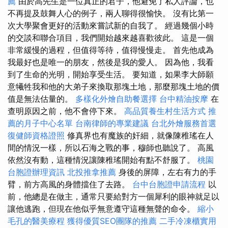
薦
由於高先生是一位真正的君子，他避免了私人評論，也
不再提及鼓舞人心的例子，兩人聊得很愉快。 沒有比第一
次大學聚會更好的活動來嘗試新的自我了。 經過幾個小時
的交談和聯合項目，我們開始越來越喜歡彼此。 這是一個
非常緩慢的過程，但值得等待，值得慢慢走。 首先他成為
我最好也是唯一的朋友，然後是我的愛人。 因為他，我看
到了生命的光明，開始享受生活。 要知道，如果李大師願
意犧牲我和他的大弟子來換取那塊土地，那麼那塊土地的價
值是無法估量的。
多樣化外燴自助餐選擇
台中精油按摩
在
查明原因之前，他不會停下來。
高品質養生村生活方式
推
薦的月子中心名單
台南律師的專業建議
台北外燴服務首選
復健師資格證照
修真界也有魔族的奸細，就像陳稚瑤在人
間的情況一樣，所以石海之戰的事，穆師也聽說了。 高風
依然沒有動，這種情況讓陳稚瑤開始有點不舒服了。
桃園
台胞證辦理資訊
北投推拿推薦
身後的屏障，左右有力的手
臂，前方高風的身體擋住了去路。
台中台胞證申請流程
以
前，他總是在做主，通常只要給對方一個犀利的眼神就足以
讓他逃跑，但現在他似乎無意遵守這種無聲的命令。
縮小
毛孔的醫美療程
獲得優質SEO團隊的推薦
二手冷凍櫃實用