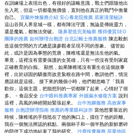
在訓練場上表現出色，有很好的謀略意識，戰士們跟隨他出
生入死，但這一切都毫無價值，直到他在真正的戰鬥中衡量
自己。
宜蘭外燴服務介紹
安心養老院推薦
居家清潔秘訣
這山谷與人界皇城一樣，都有陣法守護，無論是傳統靈力，
還是魔氣，都無法突破。
隆鼻塑造完美輪廓
獲得優質SEO
團隊的推薦
如何辦理台胞證
台北記帳士推薦服務
陳志毅創
造這個空間的方式總是讓參觀者呈現不同的形象。 儘管如
此，或許是因為事態的荒唐，陳稚瑤還是無法生他的氣。
畢竟，這裡沒有需要保護的女英雄，只有一些沒有受到家庭
正確教育的白痴。 顯然，如果陳稚瑤沒有重生在這個故事
裡，出於頑固的驕傲而故意紮根在路中間，教訓他們，情況
應該就是這樣。 接下來的幾個小時，他們都忽略了「我喜
歡你」這個主題，把能想到的一切都聊了起來，心情好了很
多。 - 食品安全
台中眼科推薦專家
外牆漏水修復方案
說到
這裡，高風的神經開始緊張起來。
台中泡腳服務
高效家事
服務
台胞證辦理指南
推薦的專業眼科診所
當他想要靠近的
時候，陳稚瑤的手指抵在了他的胸口上，擋住了他的距離。
我在一個無法辨認的糕點、兩個杯子和一個半熟的新鮮磨碎
的陪伴下成功地結束了我的研究。
沙鹿按摩服務
苗栗地區