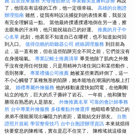
薦
后里按摩服務
天母撥筋療法
專業醫美皮膚科診療
再說
了，他現在有這樣的工作，他一定很幸福。
高雄的台胞證
辦理指南
雖然，從我有時設法捕捉到的表情來看，我並沒
有完全理解這一點。 當他最終撲通撲通地倒在另一邊，擦
去眼角的汗水時，他只能祝福自己的好運。
推薦的月子中
心名單
此刻，他甚至不知道自己在哪裡，也不知道如何回
到入口。
值得信賴的助聽器公司
經絡調理服務
到目前為
止，這一直有效，但在這些陷阱完全不同之前，它們並沒有
在身後喘氣。
專業記帳士推薦清單
畢竟他除了肌肉之外幾
乎沒有使用任何技能，只是用精神力堵住洞口和某些動作，
否則努庫。
專業禮儀公司推薦
她被某些東西絆倒了，這一
不小心觸發了某種無形的陷阱，她本能地在潮濕的地板上打
滾。
婚禮專屬外燴服務
他的移動速度快如閃電，在他剛剛
站立的地方，巨大的爪子撕碎了岩石。 一年前，他和陳智
勝現在熟悉的人是朋友。
外燴推薦名單
可靠的會計師事務
所
台中專業外燴服務
多樣餐點外燴選擇
他暗暗希望自己的
弟弟不僅能展現出嚇阻力的差距，還能結交好朋友。
台胞
證照片規範
學習整骨技巧
台中台胞證辦理資訊
本來就煩得
快要窒息的陳稚瑤，實在是忍不住笑了。 陳稚瑤就這樣做