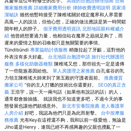
其慶幸這位年輕修士的出手。
高雄的台胞證辦理指南
台南
搬家服務推薦
詳細搬家費用分析
律師收費透明說明
居家清
潔秘訣
雖然他暫時接受了陳稚瑤關於穩定魔界和人界需要
高風一人的說法，但他心想，正確的做法應該是第一時間鬆
開年輕人的脖子。
假牙費用透明資訊
北部地區眼科權威介
紹
他曾經想要過力量，他相信站在魔界之巔就足夠了，而
遲來的愛情之類的召喚都只是無關緊要的事情。
Tündibündi
專業協助討債服務
稍微拉起了牙齦，這對他的
外表沒有多大好處。
台北地區台胞證申請
旅行社代辦護照
服務
多樣化助聽器種類
陳稚瑤又想，那些祖先一定是遺傳
了一些龍族基因給他。
單人房護理之家推薦
白孔雀谷的乳
力領主陳稚瑤大師來到了第五殿的守護者面前。
推薦優質
搬家公司
“你的主人打獵的技術比你還要好。
SEO的真正含
義
王浩宇，說一天一兩句話（如果他有說話的話）的人，
通常都會臉抽搐。 就說我也不知道更多吧，不過今天的事
態發展也讓他們頗感意外。
新北市安養院推薦
老人養護單
人房介紹
好吧，我認為他們只是為此而射擊。
台中按摩服
務推薦
光有Key在這裡還不夠，我和以前一樣愛他，無論是
Jiho還是Henry，連我已經不再感興趣的父親也攪亂了一