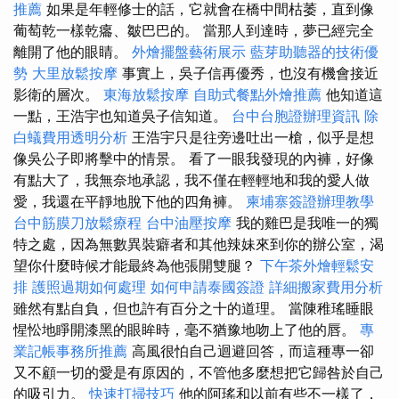
推薦
如果是年輕修士的話，它就會在橋中間枯萎，直到像
葡萄乾一樣乾癟、皺巴巴的。 當那人到達時，夢已經完全
離開了他的眼睛。
外燴擺盤藝術展示
藍芽助聽器的技術優
勢
大里放鬆按摩
事實上，吳子信再優秀，也沒有機會接近
影衛的層次。
東海放鬆按摩
自助式餐點外燴推薦
他知道這
一點，王浩宇也知道吳子信知道。
台中台胞證辦理資訊
除
白蟻費用透明分析
王浩宇只是往旁邊吐出一槍，似乎是想
像吳公子即將擊中的情景。 看了一眼我發現的內褲，好像
有點大了，我無奈地承認，我不僅在輕輕地和我的愛人做
愛，我還在平靜地脫下他的四角褲。
柬埔寨簽證辦理教學
台中筋膜刀放鬆療程
台中油壓按摩
我的雞巴是我唯一的獨
特之處，因為無數異裝癖者和其他辣妹來到你的辦公室，渴
望你什麼時候才能最終為他張開雙腿？
下午茶外燴輕鬆安
排
護照過期如何處理
如何申請泰國簽證
詳細搬家費用分析
雖然有點自負，但也許有百分之十的道理。 當陳稚瑤睡眼
惺忪地睜開漆黑的眼眸時，毫不猶豫地吻上了他的唇。
專
業記帳事務所推薦
高風很怕自己迴避回答，而這種專一卻
又不顧一切的愛是有原因的，不管他多麼想把它歸咎於自己
的吸引力。
快速打掃技巧
他的阿瑤和以前有些不一樣了，