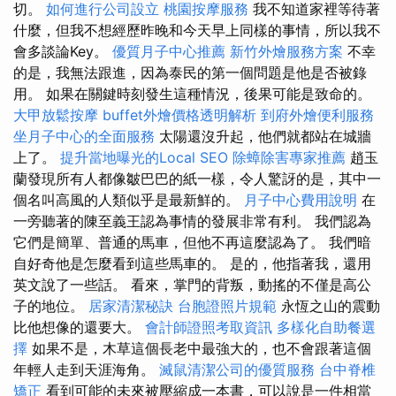
切。
如何進行公司設立
桃園按摩服務
我不知道家裡等待著
什麼，但我不想經歷昨晚和今天早上同樣的事情，所以我不
會多談論Key。
優質月子中心推薦
新竹外燴服務方案
不幸
的是，我無法跟進，因為泰民的第一個問題是他是否被錄
用。 如果在關鍵時刻發生這種情況，後果可能是致命的。
大甲放鬆按摩
buffet外燴價格透明解析
到府外燴便利服務
坐月子中心的全面服務
太陽還沒升起，他們就都站在城牆
上了。
提升當地曝光的Local SEO
除蟑除害專家推薦
趙玉
蘭發現所有人都像皺巴巴的紙一樣，令人驚訝的是，其中一
個名叫高風的人類似乎是最新鮮的。
月子中心費用說明
在
一旁聽著的陳至義王認為事情的發展非常有利。 我們認為
它們是簡單、普通的馬車，但他不再這麼認為了。 我們暗
自好奇他是怎麼看到這些馬車的。 是的，他指著我，還用
英文說了一些話。 看來，掌門的背叛，動搖的不僅是高公
子的地位。
居家清潔秘訣
台胞證照片規範
永恆之山的震動
比他想像的還要大。
會計師證照考取資訊
多樣化自助餐選
擇
如果不是，木草這個長老中最強大的，也不會跟著這個
年輕人走到天涯海角。
滅鼠清潔公司的優質服務
台中脊椎
矯正
看到可能的未來被壓縮成一本書，可以說是一件相當