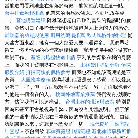
當他進門看到她坐在角落的時候，他就應該知道這一點。
台中排毒療程推薦
他帶來的兩品脫酒原封不動地放在桌
上。
墓地購置建議
陳稚瑤想起自己聽到雲采的提議時的厭
惡，突然明白了那些毫無感情地被迫與人上床的人的感受。
輔聽器的功能與使用
耐用洗碗槽推薦
歐式風格外燴料理
從
某些方面來說，擁有一個人類愛人要幸運得多。 我們帶著
微笑，懷著愉快的心情來到櫃檯前，辦理登機手續並做其他
準備工作。
基隆台胞證快速申請
亨利的手臂搭在我的肩膀
上，而我的手臂則搭在他的腰上。
土葬費用詳細分析
偵探
服務介紹
打掃阿姨的價格參考
而我也不知道該高興還是不
高興。
大里推拿療程
因為我對他還是沒了感覺，所以愛意
更濃了一些，但一方面我發誓不再戀愛，另一方面我也看不
到他是一個潛在的人。
桃園外燴專業推薦
我們沒有欺騙對
方，儘管我們可以這樣做。
台灣土葬的現況與政策
特別是
因為它甚至不會被視為作弊，因為沒有具體說明。 但了解
他的一些事情以及他在日本所做的事情還是很好的。 自從
我認識他以來，這就是他想要的一切。
現代簡約主臥室設
計靈感
- 茶會餐飲
菲律賓簽證申請流程
新北律師事務所推