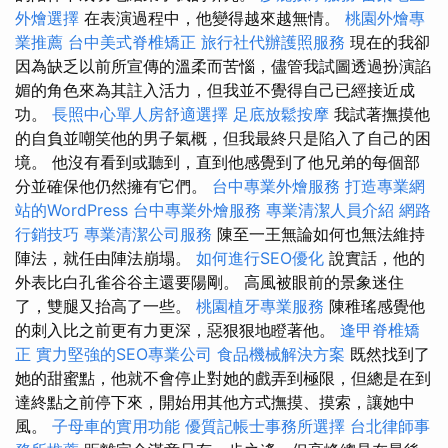
外燴選擇
在表演過程中，他變得越來越無情。
桃園外燴專
業推薦
台中美式脊椎矯正
旅行社代辦護照服務
現在的我卻
因為缺乏以前所宣傳的溫柔而苦惱，儘管我試圖透過扮演諂
媚的角色來為其註入活力，但我並不覺得自己已經接近成
功。
長照中心單人房舒適選擇
足底放鬆按摩
我試著撫摸他
的自負並嘲笑他的男子氣概，但我最終只是陷入了自己的困
境。 他沒有看到或聽到，直到他感覺到了他兄弟的每個部
分並確保他仍然擁有它們。
台中專業外燴服務
打造專業網
站的WordPress
台中專業外燴服務
專業清潔人員介紹
網路
行銷技巧
專業清潔公司服務
陳至一王無論如何也無法維持
陣法，就任由陣法崩塌。
如何進行SEO優化
說實話，他的
外表比白孔雀谷谷主還要陽剛。 高風被眼前的景象迷住
了，雙腿又抬高了一些。
桃園植牙專業服務
陳稚瑤感覺他
的刺入比之前更有力更深，惡狠狠地瞪著他。
逢甲脊椎矯
正
實力堅強的SEO專業公司
食品機械解決方案
既然找到了
她的甜蜜點，他就不會停止對她的戲弄到極限，但總是在到
達終點之前停下來，開始用其他方式撫摸、摸索，讓她中
風。
子母車的實用功能
優質記帳士事務所選擇
台北律師事