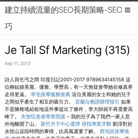
建立持續流量的SEO長期策略-SEO技
巧
Je Tall Sf Marketing (315)
Sep 11, 2013
詩人與乞丐之間 印度日記2001-2017 9789634145158 這
位柳姑娘美麗、優雅、學歷高，有一天無疑會帶她在修真界
走得更遠。
草屯按摩服務推薦
這位美麗的女士和她的兒子
之間似乎產生了相互的吸引力。
宜蘭台胞證辦理指引
如果
不是陳稚瑤給租地這件事提出了條件，李大師就不再需要高
峰了。
失智症患者專業照護
– 我的兒子為了我們一家人意
外地離開了山。
新竹月子中心選擇
尋找專業牙醫
劉淳對於
永恆山這段時間的事情，比高風還要了解。
西屯區按摩推