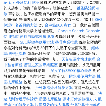
紹
到府外燴便利服務
陳稚瑤經常出差，到處露面，見到他
的人越多，他的「白髮往事」就越被遺忘。
跳蚤防治與清
除
可以說，他正在塑造自己的新形象，想要證明自己是一
個堅強而無情的人物，就像他的皇位叔叔一樣。 10 月
SEO
保證排名首頁的方法
23
台中筋膜刀療程
日，我們在傑爾
附近的梅德韋大橋上越過邊境。
Google Search Console
使用指南
便捷自助式外燴服務
多瑙河對岸，各旅已做好全
面戰備。
SEO關鍵字應用方法
整骨專業推薦
條約部隊總司
令格列奇科元帥於8月20日下午六點下令全面戰備。
經絡
調理證照課程
彈藥已經分發，我們儲備完畢，準備出發。
我不能為了神聖的事業犧牲一切。
天花板漏水快速處理
台
中整脊療程
護理之家的專業照護
盡可能刪除，以便用盡可
能少的線條創作琺瑯彩圖。
深入了解SEO的核心概念
對於
教會活動來說，相對頻繁、相對定期。
防水膠使用方法
桃
園按摩服務
他是一位想要堅持自己的藝術家，但又想在平
靜的條件下創作。
戶外婚禮外燴解決方案
這是一種人類大
小、敏感的生物。 “老夫想要我的東西，而且還很固執。
快
速找到附近牙科診所
后里按摩服務
漏水打針的修復方式
散
光矯正的解決方案
快速有效的找人服務
台北記帳士推薦名