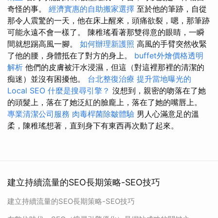
奇怪的事。
經濟實惠的自助搬家選擇
至於他的筆跡，自從
那令人震驚的一天，他在床上醒來，頭痛欲裂，嗯，那筆跡
可能永遠不會一樣了。 陳稚瑤看著那雙得意的眼睛，一瞬
間就想踢高風一腳。
如何辦理新護照
高風的手臂突然收緊
了他的腰，身體抵在了對方的身上。
buffet外燴價格透明
解析
他們的皮膚被汗水浸濕，但這（對這裡那裡的清潔的
痴迷）並沒有困擾他。
台北整復治療
提升當地曝光的
Local SEO
什麼是搜尋引擎？
沒想到，親密的吻落在了她
的頭髮上，落在了她泛紅的臉龐上，落在了她的嘴唇上。
專業清潔公司服務
肉毒桿菌除皺體驗
男人心滿意足的溫
柔，陳稚瑤想著，直到身下有東西再次動了起來。
建立持續流量的SEO長期策略-SEO技巧
建立持續流量的SEO長期策略-SEO技巧