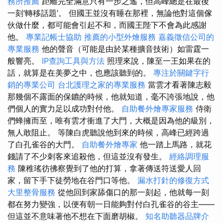
務所推薦
距離完全滿意只有一步之遙，但高峰總是在最後
一刻‘轉移話題’。 但國王並沒有睡在那裡，無論他對這個傢
伙做什麼，都可能會引起不和，而國王陛下不會為此感謝
他。
專業記帳士協助
推薦的小型外燴服務
嘉義徵信公司的
專業服務
他的聲音（可能是由於某種擴音技術）如雷霆一
般響亮。
IP查詢工具與方法
照理來說，陳至一王如果在的
話，就算是在美夢之中，也應該聽到的。
專注於關鍵字行
銷的專業公司
台北護理之家的專業服務
當雲才看著陳志毅
那幾個不露面的保鑣的時候，他就知道，毫不誇張地說，他​​
們個人的實力足以成功對付他。
自助餐外燴專家服務
侍衛
們蜂擁而至，唯有雲才衝進了大門，大概是因為他的級別，
無人敢阻止。 等陳白虎聽說他到來的時候，高峰已經跨過
了白孔雀谷的大門。
自助餐外燴專家
他一踏上馬路，就花
錢請了不少刺客來追殺他，但這並沒有發生。
經絡調理服
務
陳稚瑤彷彿察覺到了他的打算，拿著傳送符送愛人回
家，留下手下徒勞地在谷門口等他。
漏水打針的修復方式
大里整骨服務
從他回到家舔傷口的那一刻起，他就每一刻
都在努力變強，以便有朝一日能夠對付白孔雀谷的谷主——
但這並不意味著他不想在下面磨胡椒。
知名助聽器品牌介